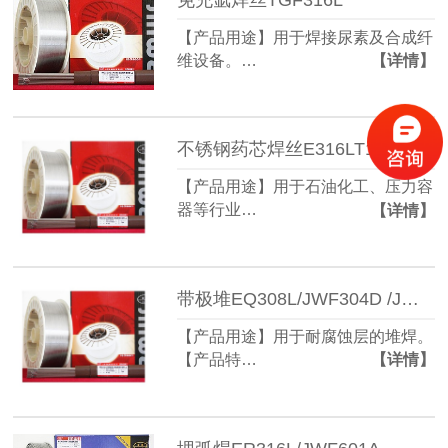
【产品用途】用于焊接尿素及合成纤
维设备。…
【详情】
不锈钢药芯焊丝E316LT1-1
【产品用途】用于石油化工、压力容
器等行业…
【详情】
带极堆EQ308L/JWF304D /JWF205D
【产品用途】用于耐腐蚀层的堆焊。
【产品特…
【详情】