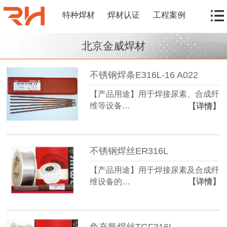
特种焊材
焊材认证
工程案例
北京金威焊材
不锈钢焊条E316L-16 A022
【产品用途】用于焊接尿素、合成纤
维等设备…
【详情】
不锈钢焊丝ER316L
【产品用途】用于焊接尿素及合成纤
维设备的…
【详情】
免充氩焊丝TGF316L