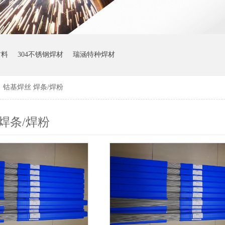
材料
304不锈钢焊材
瑞涵特种焊材
>
钴基焊丝 焊条/焊粉
焊条/焊粉