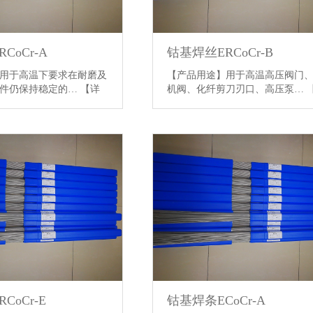
CoCr-A
钴基焊丝ERCoCr-B
用于高温下要求在耐磨及
【产品用途】用于高温高压阀门
条件仍保持稳定的…
【详
机阀、化纤剪刀刃口、高压泵…
情】
CoCr-E
钴基焊条ECoCr-A