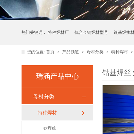
热门关键词：
特种焊材厂
低合金钢焊材型号
镍基焊接
您的位置:
首页
>
产品频道
>
母材分类
>
特种焊材
钴基焊丝 
瑞涵产品中心
母材分类
特种焊材
钛焊丝