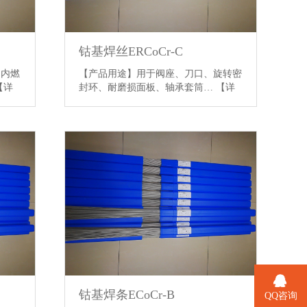
钴基焊丝ERCoCr-C
、内燃
【产品用途】用于阀座、刀口、旋转密
【详
封环、耐磨损面板、轴承套筒…
【详
情】
钴基焊条ECoCr-B
QQ咨询