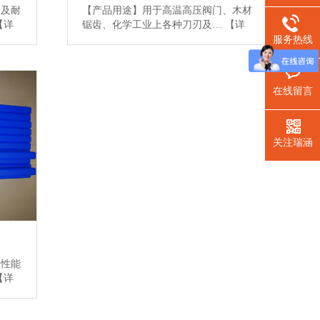
磨及耐
【产品用途】用于高温高压阀门、木材
【详
锯齿、化学工业上各种刀刃及…
【详
情】
服务热线
在线留言
关注瑞涵
蚀性能
【详