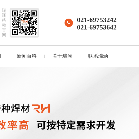
瑞
涵
021-69753242
移
动
021-69753642
官
网
例
新闻百科
关于瑞涵
联系瑞涵