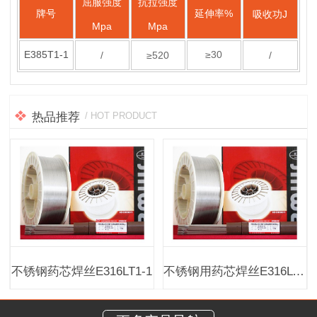
屈服强度
抗拉强度
牌号
延伸率%
吸收功J
Mpa
Mpa
E385T1-1
≥30
/
≥520
/
热品推荐
/ HOT PRODUCT
不锈钢药芯焊丝E316LT1-1
不锈钢用药芯焊丝E316LT1-1