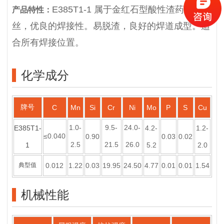
E385T1-1 属于金红石型酸性渣药芯焊
产品特性：
丝，优良的焊接性。易脱渣，良好的焊道成型。适
合所有焊接位置。
化学成分
牌号
C
Mn
Si
Cr
Ni
Mo
P
S
Cu
1.0-
9.5-
24.0-
E385T1-
4.2-
1.2-
≤0.040
0.90
0.03
0.02
2.5
21.5
26.0
1
5.2
2.0
典型值
0.012
1.22
0.03
19.95
24.50
4.77
0.01
0.01
1.54
机械性能