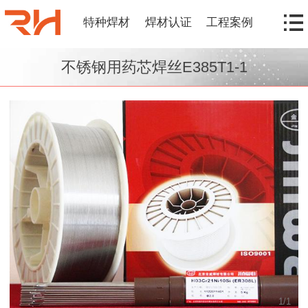
特种焊材
焊材认证
工程案例
不锈钢用药芯焊丝E385T1-1
1
/
1